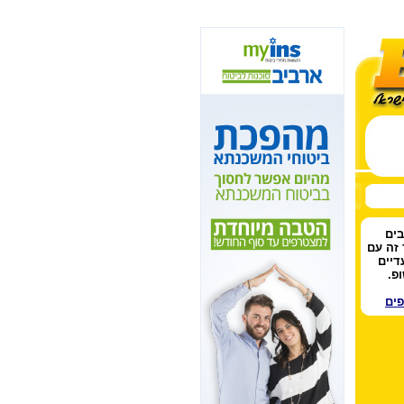
בים
 זה עם
דיים
פ.
פים