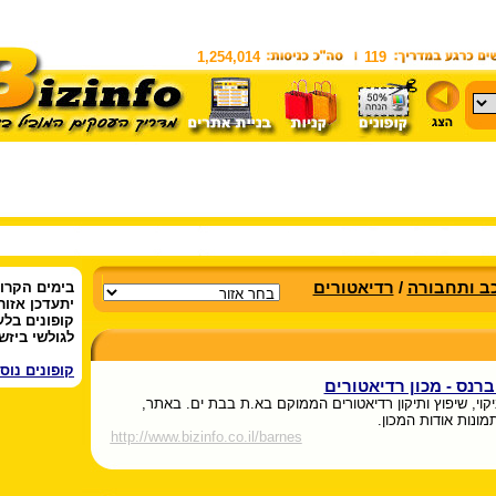
1,254,014
119
ב ותחבורה
/
רדיאטורים
בימים הקרו
יתעדכן אזור
קופונים בלע
לגולשי ביזשו
קופונים נוס
ברנס - מכון רדיאטורים
יקוי, שיפוץ ותיקון רדיאטורים הממוקם בא.ת בבת ים. באתר,
מונות אודות המכון.
http://www.bizinfo.co.il/barnes