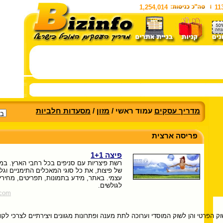
1,254,014
11
מדריך עסקים
עמוד ראשי /
מזון
/
מסעדות חלביות
פריסה ארצית
פיצה 1+1
רשת פיצריות עם סניפים בכל רחבי הארץ. במק
של פיצות, את כל סוגי המאכלים התימניים וגלי
עצמי. באתר, מידע בתמונות, תפריטים, מחירי
לגולשים.
.com
 הפרטי והן לשוק המוסדי וערוכה לתת מענה ופתרונות מגוונים ויצירתיים לצרכי לקו