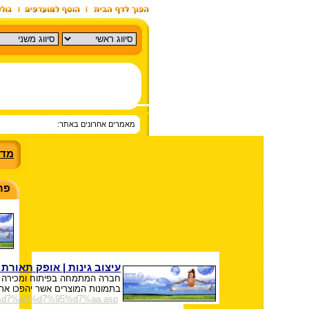
מאמרים אחרונים באתר:
מדר
פר
עיצוב גינות | אופק תאורת 
חברה המתמחה בפיתוח ומכירה של 
בתמונות המוצרים אשר יהפכו את
9%d7%a0%d7%95%d7%aa.asp