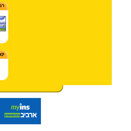
רמ
קצ