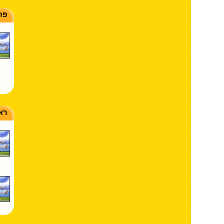
פת
ראש