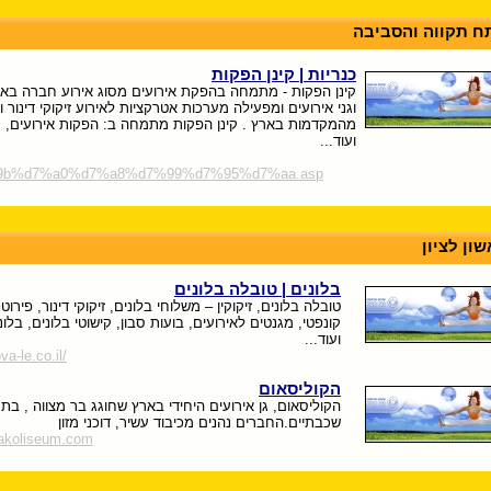
ח תקווה והסביבה
כנריות | קינן הפקות
קינן הפקות - מתמחה בהפקת אירועים מסוג אירוע חברה באו
וגני אירועים ומפעילה מערכות אטרקציות לאירוע זיקוקי דינור ו
מהמקדמות בארץ . קינן הפקות מתמחה ב: הפקות אירועים, עי
ועוד...
7%9b%d7%a0%d7%a8%d7%99%d7%95%d7%aa.asp
ון לציון
בלונים | טובלה בלונים
טובלה בלונים, זיקוקין – משלוחי בלונים, זיקוקי דינור, פירוט
קונפטי, מגנטים לאירועים, בועות סבון, קישוטי בלונים, בלונ
ועוד...
va-le.co.il/
הקוליסאום
הקוליסאום, גן אירועים היחידי בארץ שחוגג בר מצווה , בת 
שכבתיים.החברים נהנים מכיבוד עשיר, דוכני מזון
hakoliseum.com