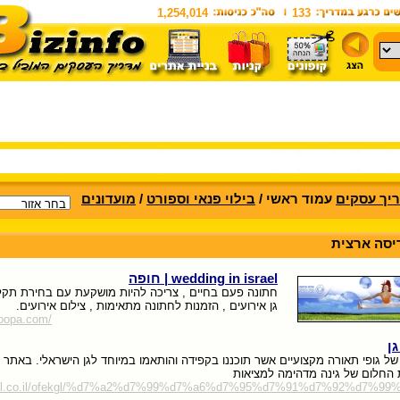
1,254,014
133
יך עסקים
עמוד ראשי /
בילוי פנאי וספורט
/
מועדונים
יסה ארצית
wedding in israel | חופה
חתונה פעם בחיים , צריכה להיות מושקעת עם בחירת תקלי
גן אירועים , הזמנות לחתונה מתאימות , צילום אירועים.
hoopa.com/
גן
גופי תאורה מקצועיים אשר תוכננו בקפידה והותאמו במיוחד לגן הישראלי. באתר 
 החלום של גינה מדהימה למציאות
fekgl.co.il/ofekgl/%d7%a2%d7%99%d7%a6%d7%95%d7%91%d7%92%d7%9