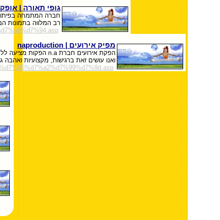
גופי תאורה | אופק
חברה המתמחה בפיתוח ו
רב המלווה בתמונות המ
%d7%a8%d7%94.asp
מפיק אירועים | naproduction
הפקת אירועים חברת .a
ואנו עושים זאת ברגישות, מקצועיות ואהבה 
a8%d7%95%d7%a2%d7%99%d7%9d.asp