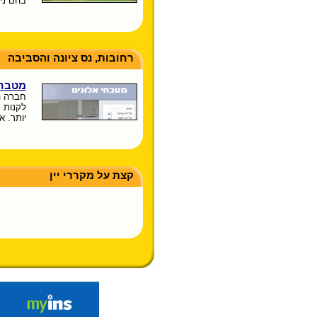
בהם נית
רחובות, נס ציונה והסביבה
מטבחי
לקנות 
יותר. 
קצת על מקררי יין