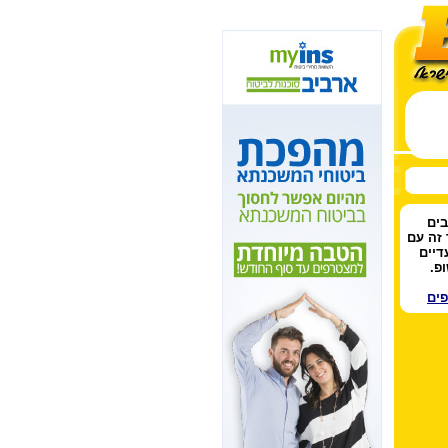
בים
 זה עם
דיים
פ.
פים