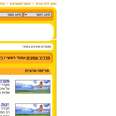
מאמרים אחרונים באתר:
מדריך עסקים
עמוד ראשי /
רי
פריסה ארצית
מקרר י
מקרר י
על איכ
אודות מק
יינות
חברה ה
רב המלו