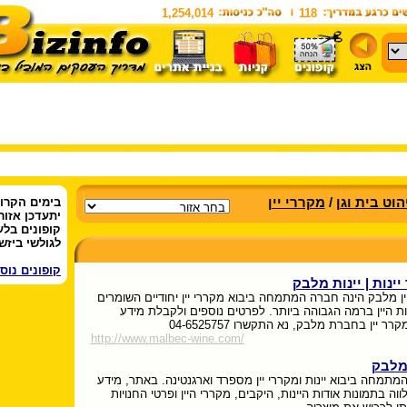
1,254,014
118
הוט בית וגן
/
מקררי יין
בימים הקרו
יתעדכן אזור
קופונים בלע
לגולשי ביזשו
קופונים נוס
ינות | יינות מלבק
ין מלבק הינה חברה המתמחה ביבוא מקררי יין יחודיים השומרים
ות היין ברמה הגבוהה ביותר. לפרטים נוספים ולקבלת מידע
רר יין בחברת מלבק, נא התקשרו 04-6525757
http://www.malbec-wine.com/
 מלבק
מתמחה ביבוא יינות ומקררי יין מספרד וארגנטינה. באתר, מידע
וה בתמונות אודות היינות, היקבים, מקררי היין ופרטי החנויות